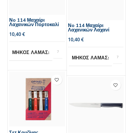
Νo 114 Μαχαίρι
Λαχανικών Πορτοκαλί
Νo 114 Μαχαίρι
Λαχανικών Λαχανί
€
€
7
ΜΗΚΟΣ ΛΑΜΑΣ
7
ΜΗΚΟΣ ΛΑΜΑΣ
Opinel
BRAND
Opinel
BRAND
1
ΣΥΣΚΕΥΑΣΙΑ
τεμάχιο,
6
τεμάχια
Σετ Κουζίνας