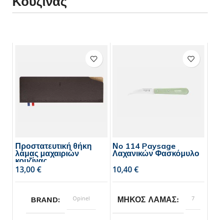
Κουζίνας
Προστατευτική θήκη
Νo 114 Paysage
λάμας μαχαιριών
Λαχανικών Φασκόμυλο
κουζίνας
€
€
Opinel
7
BRAND
ΜΗΚΟΣ ΛΑΜΑΣ