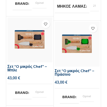
Opinel
BRAND
21
ΜΗΚΟΣ ΛΑΜΑΣ
Opinel
BRAND
1
ΣΥΣΚΕΥΑΣΙΑ
τεμάχιο,
2
τεμάχια
Σετ “O μικρός Chef” –
Μπλε
Σετ “O μικρός Chef” –
Πράσινο
€
€
Opinel
BRAND
Opinel
BRAND