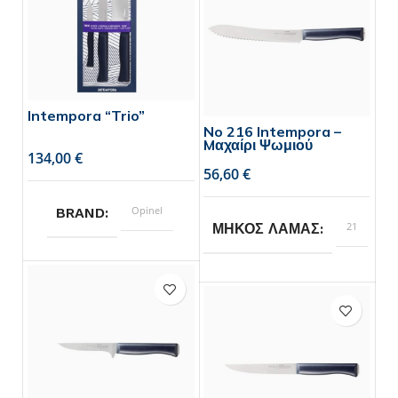
Intempora “Trio”
No 216 Intempora –
Mαχαίρι Ψωμιού
€
€
Opinel
BRAND
21
ΜΗΚΟΣ ΛΑΜΑΣ
Opinel
BRAND
1
ΣΥΣΚΕΥΑΣΙΑ
τεμάχιο,
2
τεμάχια