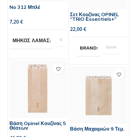
No 312 Μπλέ
Σετ Κουζίνας OPINEL
“TRIO Εssentiels+”
€
€
10
ΜΗΚΟΣ ΛΑΜΑΣ
Opinel
BRAND
Opinel
BRAND
Βάση Opinel Κουζίνας 5
Θέσεων
Βάση Μαχαιριών 9 Τεμ.