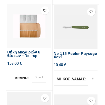
Opinel
BRAND
1
ΣΥΣΚΕΥΑΣΙΑ
τεμάχιο,
6
τεμάχια
Θήκη Μαχαιριών 8
Νo 115 Peeler Paysage
θέσεων – Roll-up
Χακί
€
€
Opinel
BRAND
6
ΜΗΚΟΣ ΛΑΜΑΣ
Opinel
BRAND