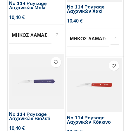
Νo 114 Paysage
Νo 114 Paysage
Λαχανικών Μπλέ
Λαχανικών Χακί
€
€
7
ΜΗΚΟΣ ΛΑΜΑΣ
7
ΜΗΚΟΣ ΛΑΜΑΣ
Opinel
BRAND
Opinel
BRAND
1
ΣΥΣΚΕΥΑΣΙΑ
1
ΣΥΣΚΕΥΑΣΙΑ
τεμάχιο,
τεμάχιο,
6
6
τεμάχια
τεμάχια
Νo 114 Paysage
Νo 114 Paysage
Λαχανικών Βιολετί
Λαχανικών Κόκκινο
€