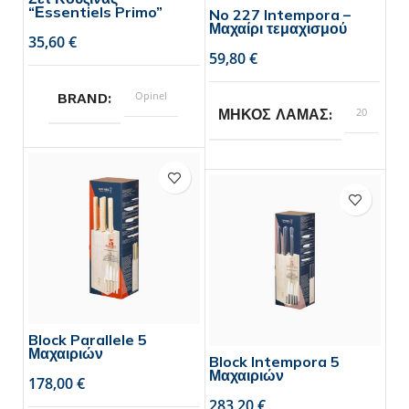
“Εssentiels Primo”
No 227 Intempora –
Μαχαίρι τεμαχισμού
€
€
Opinel
BRAND
20
ΜΗΚΟΣ ΛΑΜΑΣ
Opinel
BRAND
1
ΣΥΣΚΕΥΑΣΙΑ
τεμάχιο,
2
τεμάχια
Block Parallele 5
Μαχαιριών
Block Intempora 5
Μαχαιριών
€
€