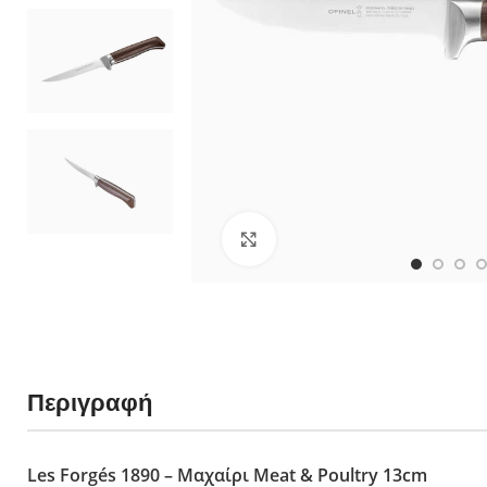
néo6 Ελιά
néo6 Black Oak
néo6 Έβενος
Πολλαπλών χρή
Νο 08 Horizon 
No 09 Océan - 
néo7 Alpine - 
Κλικ για μεγέθυνση
Νο 07 Outdoor J
No 09 Do It Your
Νο 12 Explore 
Slim Line
Ξύλο Οξιάς
Περιγραφή
Ξύλο Padouk
Ξύλο Ελιάς
Πολυτελή Ξύλα
Les Forgés 1890 – Μαχαίρι Meat & Poultry 13cm