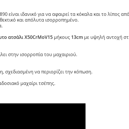
ιά
90 είναι ιδανικό για να αφαιρεί τα κόκαλα και το λίπος από
t
θεκτικό και απόλυτα ισορροπημένο.
α.
ωτο ατσάλι Χ50CrMoV15
μήκους
13cm
με υψηλή αντοχή σ
nior
άλει στην ισορροπία του μαχαιριού.
, σχεδιασμένη να περιορίζει την κόπωση.
αδοσιακό μαχαίρι τσέπης.