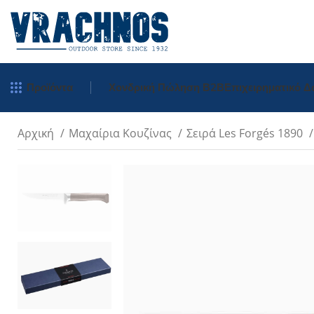
Προϊόντα
Χονδρική Πώληση Β2Β
Επιχειρηματικό 
Αρχική
Μαχαίρια Κουζίνας
Σειρά Les Forgés 1890
Tradition
Inox
Carbon
Inox Χρωματιστ
Μπρελόκ
Inox Σκαλιστά
Πολύτιμα Ξύλα
Néo Opiflex
néo6 Καρυδιά