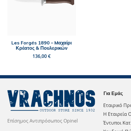
Les Forgés 1890 – Mαχαίρι
Κρέατος & Πουλερικών
€
Για Εμάς
Εταιρικό Πρ
Η Εταιρεία O
Επίσημος Αντιπρόσωπος Opinel
Έντυποι Κατ