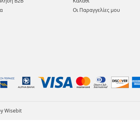
ώληση Β2Β
Καλάθι
α
Οι Παραγγελίες μου
y Wisebit