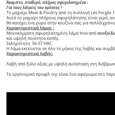
Άκαμπτο, σταθερό, πλήρος σφυριλατημένο
:
Opinel για Παιδ
Για τους λάτρεις του κρέατος !
Το μαχαίρι Meat & Poultry από τη συλλογή Les Forgés 18
Le Petit Gourme
Αυτό το μαχαίρι πλήρους σφυρηλάτησης είναι γερό, αν
My First Opinel
θα κατέχει ένα χώρο στην κουζίνα σας για πολλά χρόνι
Ο μικρός Chef
Χαρακτηριστικά λάμας :
Mονοκόμματη σφυρηλατημένη λάμα Inox από
ανοξείδ
No 7 Outdoor Ju
και υψηλή ποιότητα κοπής.
Σκληρότητα 56-57 HRC
Η λάμα εκτείνεται σε όλο το μήκος της λαβής και συμβ
Χαρακτηριστικά Λαβής:
Λαβή από ξύλο οξιάς με υψηλή αντίσταση στη διάβρωση
Το εργονομικό προφίλ της είναι ένα αφιέρωμα στο παρ