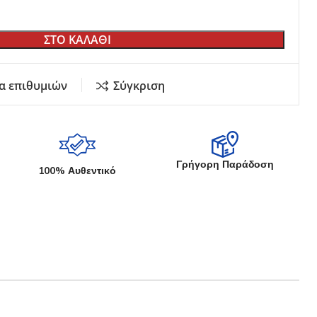
Εκθετήρια Καταστημάτων
Κήπου
ΣΤΟ ΚΑΛΑΘΙ
Σουγιάδων
Γυριστή Λάμα
Μαχαιριών Κουζίνας
α επιθυμιών
Σύγκριση
Στάντ
αδέματος
ία
Γρήγορη Παράδοση
100% Αυθεντικό