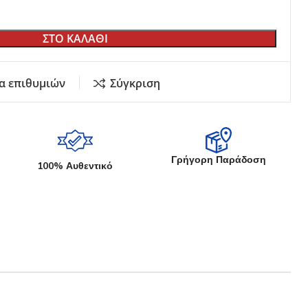
Εκθετήρια Καταστημάτων
Κήπου
ΣΤΟ ΚΑΛΑΘΙ
Σουγιάδων
Γυριστή Λάμα
Μαχαιριών Κουζίνας
α επιθυμιών
Σύγκριση
Στάντ
αδέματος
ία
Γρήγορη Παράδοση
100% Αυθεντικό