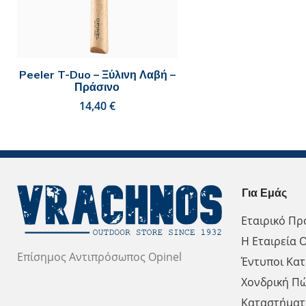
Peeler T-Duo – Ξύλινη Λαβή –
Πράσινο
€
Για Εμάς
Εταιρικό Πρ
Η Εταιρεία O
Επίσημος Αντιπρόσωπος Opinel
Έντυποι Κατ
Χονδρική Π
Καταστήματ