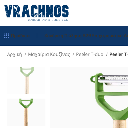
Προϊόντα
Χονδρική Πώληση Β2Β
Επιχειρηματικό 
Αρχική
Μαχαίρια Κουζίνας
Peeler T-duo
Peeler 
Tradition
Inox
Carbon
Inox Χρωματιστ
Μπρελόκ
Inox Σκαλιστά
Πολύτιμα Ξύλα
Néo Opiflex
néo6 Καρυδιά