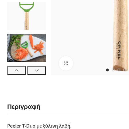
néo6 Ελιά
néo6 Black Oak
néo6 Έβενος
Πολλαπλών χρή
Νο 08 Horizon 
No 09 Océan - 
néo7 Alpine - 
Κλικ για μεγέθυνση
Νο 07 Outdoor J
No 09 Do It Your
Νο 12 Explore 
Slim Line
Ξύλο Οξιάς
Περιγραφή
Ξύλο Padouk
Ξύλο Ελιάς
Πολυτελή Ξύλα
Peeler T-Duo με ξύλινη λαβή.