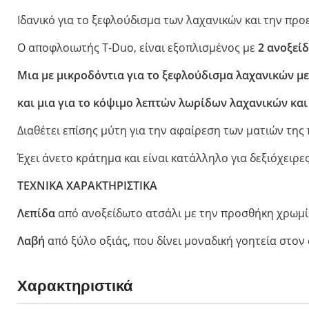
Opinel για Παιδ
Ιδανικό για το ξεφλούδισμα των λαχανικών και την προ
Le Petit Gourme
Ο αποφλοιωτής T-Duo, είναι εξοπλισμένος με
2 ανοξείδ
My First Opinel
Ο μικρός Chef
Μια με μικροδόντια για το ξεφλούδισμα λαχανικών μ
No 7 Outdoor Ju
και μια για το κόψιμο λεπτών λωρίδων λαχανικών και
Διαθέτει επίσης μύτη για την αφαίρεση των ματιών της
Έχει άνετο κράτημα και είναι κατάλληλο για δεξιόχειρες
ΤΕΧΝΙΚΑ ΧΑΡΑΚΤΗΡΙΣΤΙΚΑ
Λεπίδα
από ανοξείδωτο ατσάλι με την προσθήκη χρωμίο
Λαβή
από ξύλο οξιάς, που δίνει μοναδική γοητεία στον
Χαρακτηριστικά