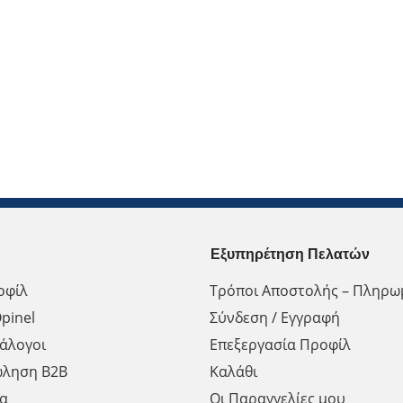
Εξυπηρέτηση Πελατών
οφίλ
Τρόποι Αποστολής – Πληρω
pinel
Σύνδεση / Εγγραφή
άλογοι
Επεξεργασία Προφίλ
ώληση Β2Β
Καλάθι
α
Οι Παραγγελίες μου