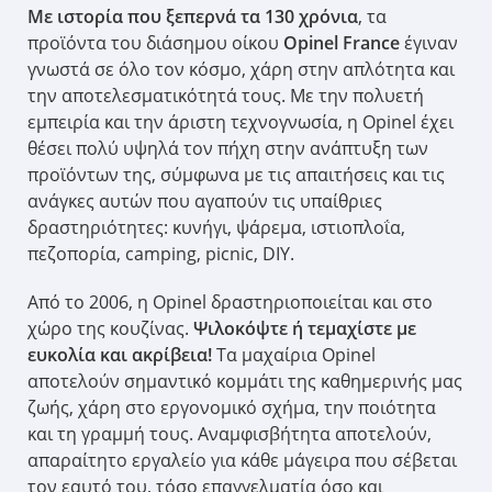
Με ιστορία που ξεπερνά τα 130 χρόνια
, τα
προϊόντα του διάσημου οίκου
Opinel France
έγιναν
γνωστά σε όλο τον κόσμο, χάρη στην απλότητα και
την αποτελεσματικότητά τους. Με την πολυετή
εμπειρία και την άριστη τεχνογνωσία, η Opinel έχει
θέσει πολύ υψηλά τον πήχη στην ανάπτυξη των
προϊόντων της, σύμφωνα με τις απαιτήσεις και τις
ανάγκες αυτών που αγαπούν τις υπαίθριες
δραστηριότητες: κυνήγι, ψάρεμα, ιστιοπλοΐα,
πεζοπορία, camping, picnic, DIY.
Από το 2006, η Opinel δραστηριοποιείται και στο
χώρο της κουζίνας.
Ψιλοκόψτε ή τεμαχίστε με
ευκολία και ακρίβεια!
Τα μαχαίρια Opinel
αποτελούν σημαντικό κομμάτι της καθημερινής μας
ζωής, χάρη στο εργονομικό σχήμα, την ποιότητα
και τη γραμμή τους. Αναμφισβήτητα αποτελούν,
απαραίτητο εργαλείο για κάθε μάγειρα που σέβεται
τον εαυτό του, τόσο επαγγελματία όσο και