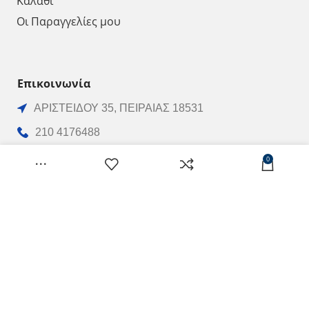
Καλάθι
Οι Παραγγελίες μου
Επικοινωνία
ΑΡΙΣΤΕΙΔΟΥ 35, ΠΕΙΡΑΙΑΣ 18531
210 4176488
210 4129486
0
210 4170068
info@vrachnos.gr
Ωράριο Λειτουργίας
Δευτέρα - Παρασκευή: 8:00 έως 16:00