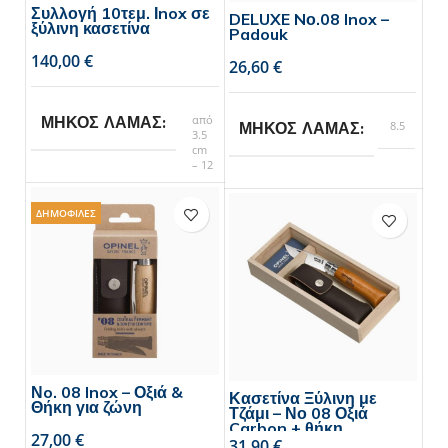
Συλλογή 10τεμ. Ιnox σε
DELUXE Nο.08 Inox –
ξύλινη κασετίνα
Padouk
€
€
από
ΜΗΚΟΣ ΛΑΜΑΣ
8.5
ΜΗΚΟΣ ΛΑΜΑΣ
3.5
cm
– 12
Opinel
BRAND
ΔΗΜΟΦΙΛΕΣ
Opinel
BRAND
Νo. 08 Inox – Οξιά &
Κασετίνα Ξύλινη με
Θήκη για ζώνη
Τζάμι – Νο 08 Οξιά
Carbon + θήκη
€
€