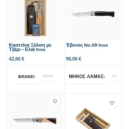
Κασετίνα Ξύλινη με
Έβενος No.08 Inox
Τζάμι – Ελιά Inox
€
€
Opinel
8.5
BRAND
ΜΗΚΟΣ ΛΑΜΑΣ
Opinel
BRAND