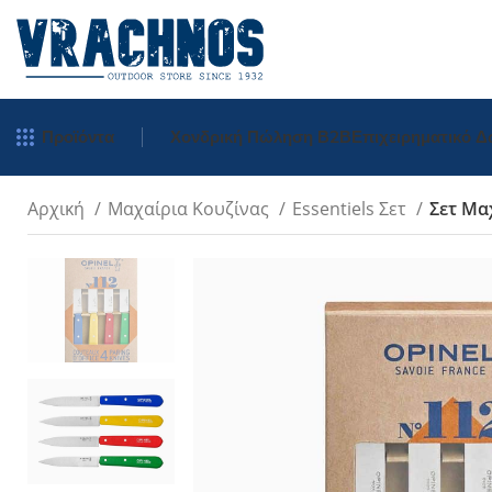
Προϊόντα
Χονδρική Πώληση Β2Β
Επιχειρηματικό 
Αρχική
Μαχαίρια Κουζίνας
Essentiels Σετ
Σετ Μαχ
Tradition
Inox
Carbon
Inox Χρωματιστ
Μπρελόκ
Inox Σκαλιστά
Πολύτιμα Ξύλα
Néo Opiflex
néo6 Καρυδιά