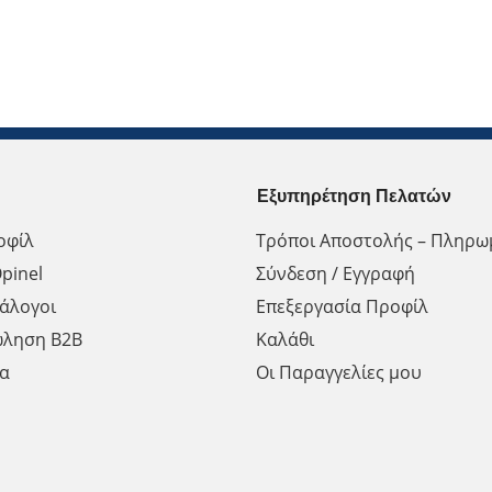
Εξυπηρέτηση Πελατών
οφίλ
Τρόποι Αποστολής – Πληρω
pinel
Σύνδεση / Εγγραφή
άλογοι
Επεξεργασία Προφίλ
ώληση Β2Β
Καλάθι
α
Οι Παραγγελίες μου