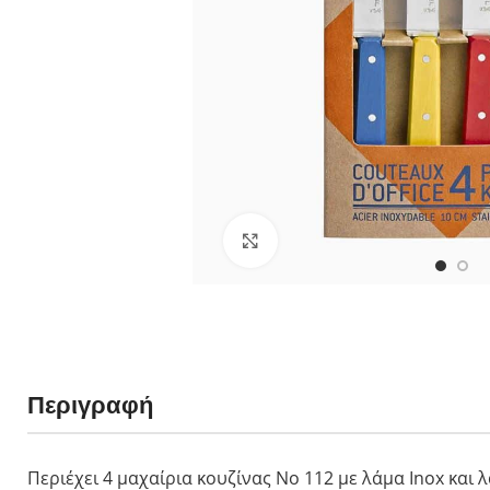
néo6 Ελιά
néo6 Black Oak
néo6 Έβενος
Πολλαπλών χρή
Νο 08 Horizon 
No 09 Océan - 
néo7 Alpine - 
Κλικ για μεγέθυνση
Νο 07 Outdoor J
No 09 Do It Your
Νο 12 Explore 
Slim Line
Ξύλο Οξιάς
Περιγραφή
Ξύλο Padouk
Ξύλο Ελιάς
Πολυτελή Ξύλα
Περιέχει 4 μαχαίρια κουζίνας Νο 112 με λάμα Inox και 