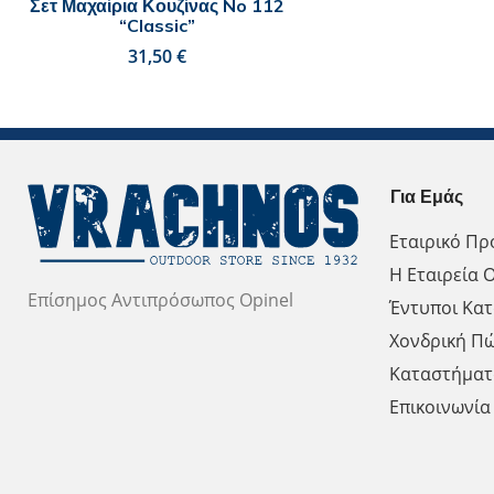
Σετ Μαχαίρια Κουζίνας No 112
“Classic”
€
Για Εμάς
Εταιρικό Πρ
Η Εταιρεία O
Επίσημος Αντιπρόσωπος Opinel
Έντυποι Κατ
Χονδρική Π
Καταστήματ
Επικοινωνία