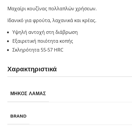
Opinel για Παιδ
Μαχαίρι κουζίνας πολλαπλών χρήσεων.
Le Petit Gourme
Ιδανικό για φρούτα, λαχανικά και κρέας.
My First Opinel
Ο μικρός Chef
Υψηλή αντοχή στη διάβρωση
No 7 Outdoor Ju
Eξαιρετική ποιότητα κοπής
Σκληρότητα 55-57 HRC
Χαρακτηριστικά
ΜΗΚΟΣ ΛΑΜΑΣ
BRAND