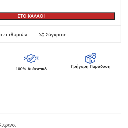
Εκθετήρια Καταστημάτων
Κήπου
ΣΤΟ ΚΑΛΑΘΙ
Σουγιάδων
Γυριστή Λάμα
Μαχαιριών Κουζίνας
α επιθυμιών
Σύγκριση
Στάντ
αδέματος
ία
Γρήγορη Παράδοση
100% Αυθεντικό
Κίτρινο.