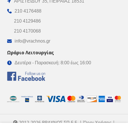
ΑΡΙΣΤΕΙΔΟΥ 35, ΠΕΙΡΑΙΑΣ 18531
210 4176488
210 4129486
210 4170068
info@vrachnos.gr
Ωράριο Λειτουργίας
Δευτέρα - Παρασκευή: 8:00 έως 16:00
2012-2026 ΒΡΑΧΝΟΣ ΣΠ Ε.Ε. | Όροι Χρήσης |
Created by Wisebit