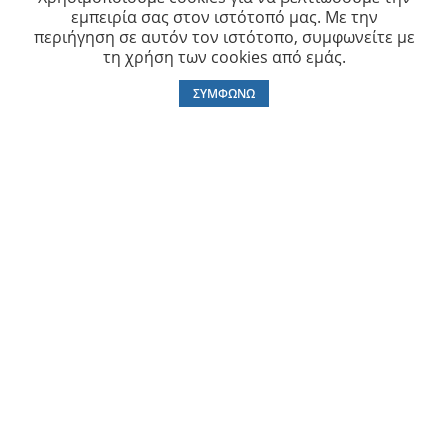
εμπειρία σας στον ιστότοπό μας. Με την
περιήγηση σε αυτόν τον ιστότοπο, συμφωνείτε με
τη χρήση των cookies από εμάς.
Επικοινωνία
0
ΣΥΜΦΩΝΩ
ΑΡΙΣΤΕΙΔΟΥ 35, ΠΕΙΡΑΙΑΣ 18531
210 4176488
210 4129486
210 4170068
info@vrachnos.gr
Ωράριο Λειτουργίας
Δευτέρα - Παρασκευή: 8:00 έως 16:00