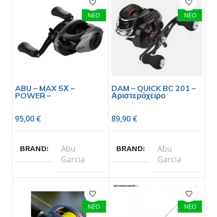
ΝΕΟ
ΝΕΟ
ABU – MAX 5Χ –
DAM – QUICK BC 201 –
POWER –
Αριστερόχειρο
95,00
€
89,90
€
Abu
Abu
BRAND
BRAND
Garcia
Garcia
ΝΕΟ
ΝΕΟ