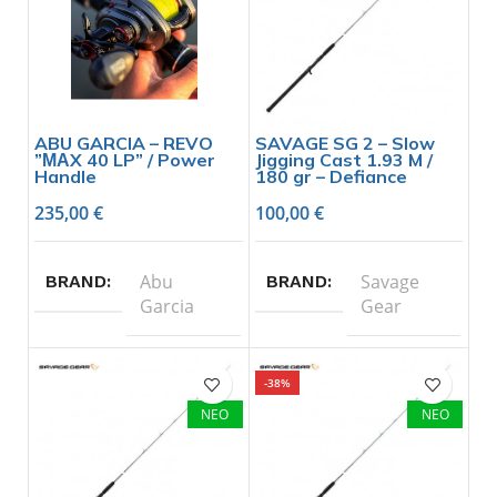
ABU GARCIA – REVO
SAVAGE SG 2 – Slow
”ΜΑX 40 LP” / Power
Jigging Cast 1.93 M /
Handle
180 gr – Defiance
235,00
€
100,00
€
Abu
Savage
BRAND
BRAND
Garcia
Gear
-38%
ΝΕΟ
ΝΕΟ