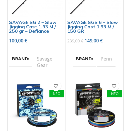
SAVAGE SG 2 – Slow
SAVAGE SGS 6 – Slow
Jigging Cast 1.93 M /
Jigging Cast 1.93 M /
250 gr – Defiance
150 GR
100,00
€
149,00
€
239,00
€
Savage
Penn
BRAND
BRAND
Gear
ΝΕΟ
ΝΕΟ