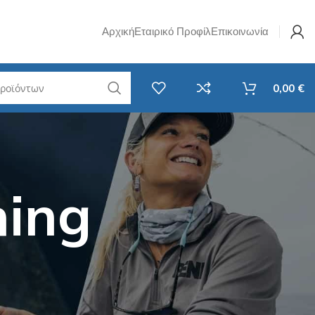
Αρχική
Εταιρικό Προφίλ
Επικοινωνία
0,00
€
w Jig
Σετ Καλάμι & Μηχανισμός
Ψαρέματος
i Rubber
Spinning
hing
avy Casting
Καθετή
F
EGI - Για Καλαμάρια & Σουπιές
RF
Surf Casting
ί LRF
Συρτής
LRF
Αξεσουάρ Ψαρέματος
 Νήματα LRF
Στριφτάρια - Βαρίδια
 Ποτάμι
Τσάντες / Ψυγεία / Απόχες