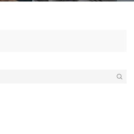
ια Ποτάμι
Θήκες για Καλάμια
οί
Εργαλεία - Zυγαριές Ψαρέματος
ς - Δολώματα
Λιπαντικά (Γράσο - Λάδι)
 Αξεσουάρ
Καπέλα - Προστατευτικά για
IING
μηχανισμούς - Αξεσουάρ
ORE JIGGING
 Fishing