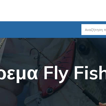
ρέματος
Καλάμια Ψαρέματος
Ψάρεμα Slo
Spinning - Τηλεσκοπικά
Ψάρεμα Ta
εμα Fly Fis
Spinning 2 τεμαχίων
Ψάρεμα He
ζόντιου Τυμπάνου
Spinning 3 / 4 / 5 τεμαχίων
Ψάρεμα LR
μπάνου
Spinning LRF
Καλάμια L
ατος
EGI - Για Καλαμάρια
Mηχανισμο
ατος
Καθετή & Καλαμάρια (από
Δολώματα 
Βάρκα)
Πετονιές -
Surf Casting - Τηλεσκοπικά
ς (Fluorocarbon)
Ψάρεμα σε
Surf Casting - 3 Tεμαχίων