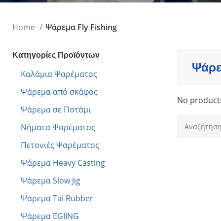
Τεχνητά Δολώμ
Ψαράκια Συρτής
Home
Ψάρεμα Fly Fishing
Ψαράκια Σιλικόν
Πλάνα - Slow Ji
Πλάνα Spin - Sho
Κατηγορίες Προϊόντων
Ψάρε
Τεχνητά Tai Ru
Καλάμια Ψαρέματος
Καλαμαριέρες
Ψάρεμα από σκάφος
No products
Ψάρεμα σε Ποτάμι
Νήματα Ψαρέματος
Πετονιές Ψαρέματος
Ψάρεμα Heavy Casting
Ψάρεμα Slow Jig
Ψάρεμα Tai Rubber
Ψάρεμα EGIING