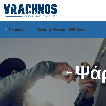
Προϊόντα
Χονδρική Πώληση Β2Β
Media
Μηχανισμοί Ψα
Spinning
Ψάρ
Surf Casting
Bait Cast - Ορι
Οριζοντίου Tυ
Νήματα Ψαρέμ
Πετονιές Ψαρέμ
Πετονιές
Πετονιές Αόρατε