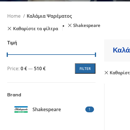
Τεχνητά Δολώμ
Ψαράκια Συρτής
Home
Καλάμια Ψαρέματος
Ψαράκια Σιλικόν
Πλάνα - Slow Ji
Shakespeare
Καθαρίστε τα φίλτρα
Πλάνα Spin - Sho
Τεχνητά Tai Ru
Τιμή
Καλαμαριέρες
Καλά
Price:
0 €
—
510 €
FILTER
Καθαρίστ
Brand
Shakespeare
1