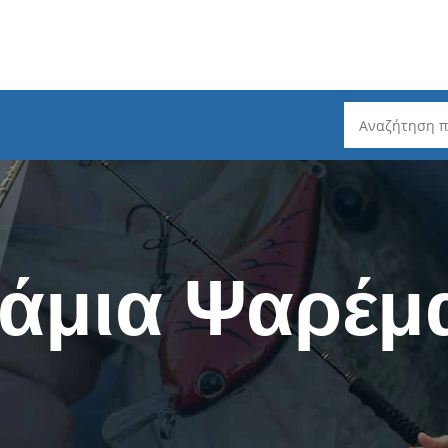
ρέματος
Καλάμια Ψαρέματος
Ψάρεμα Slo
Spinning - Τηλεσκοπικά
Ψάρεμα Ta
άμια Ψαρέμ
Spinning 2 τεμαχίων
Ψάρεμα He
ζόντιου Τυμπάνου
Spinning 3 / 4 / 5 τεμαχίων
Ψάρεμα LR
μπάνου
Spinning LRF
Καλάμια L
ατος
EGI - Για Καλαμάρια
Mηχανισμο
ατος
Καθετή & Καλαμάρια (από
Δολώματα 
Βάρκα)
Πετονιές -
Surf Casting - Τηλεσκοπικά
ς (Fluorocarbon)
Ψάρεμα σε
Surf Casting - 3 Tεμαχίων