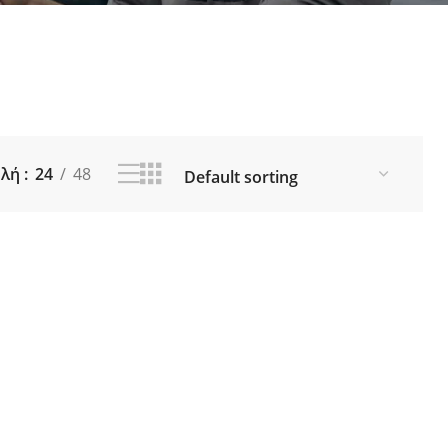
ια Ποτάμι
Θήκες για Καλάμια
οί
Εργαλεία - Zυγαριές Ψαρέματος
ς - Δολώματα
Λιπαντικά (Γράσο - Λάδι)
 Αξεσουάρ
Καπέλα - Προστατευτικά για
IING
μηχανισμούς - Αξεσουάρ
ORE JIGGING
 Fishing
ολή
24
48