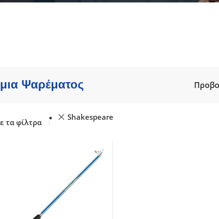
ατα
Καλάμια γ
Shore Jigging
 - Spinning
Μηχανισμ
Slow Jigging - Light Jigging
ης - Ζόγκες
Πεταλούδε
Jigging
gging
Πετονιές /
Tai Rubber
re - Jig
Ψάρεμα EG
Trolling - Συρτής
bber
Ψάρεμα SH
Συρτή - Με Μολύβι Φύλακα
Ψάρεμα Fly
μια Ψαρέματος
Προβ
Ψάρεμα από σκάφος
Shakespeare
ε τα φίλτρα