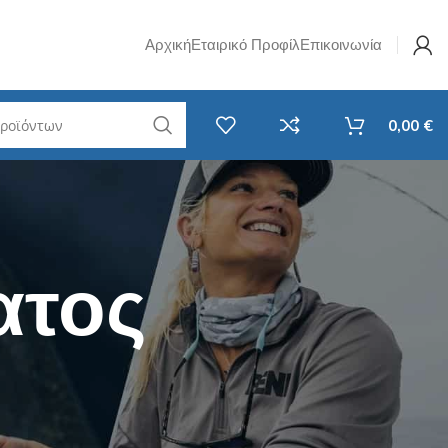
Αρχική
Εταιρικό Προφίλ
Επικοινωνία
0,00
€
w Jig
Σετ Καλάμι & Μηχανισμός
Ψαρέματος
i Rubber
Spinning
ατος
avy Casting
Καθετή
F
EGI - Για Καλαμάρια & Σουπιές
RF
Surf Casting
ί LRF
Συρτής
LRF
Αξεσουάρ Ψαρέματος
 Νήματα LRF
Στριφτάρια - Βαρίδια
 Ποτάμι
Τσάντες / Ψυγεία / Απόχες