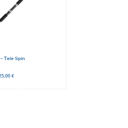
– Τele Spin
25,00
€
SELECT OPTIONS