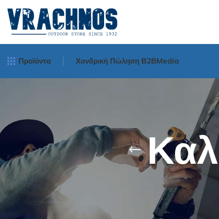
Προϊόντα
Χονδρική Πώληση Β2Β
Media
Μηχανισμοί Ψα
Spinning
Καλ
Surf Casting
Bait Cast - Ορι
Οριζοντίου Tυ
Νήματα Ψαρέμ
Πετονιές Ψαρέμ
Πετονιές
Πετονιές Αόρατε