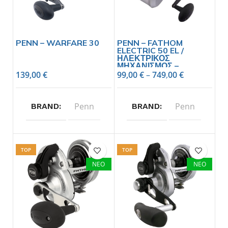
PENN – WARFARE 30
PENN – FATHOM
ELECTRIC 50 EL /
ΗΛΕΚΤΡΙΚΟΣ
ΜΗΧΑΝΙΣΜΟΣ –
ANAMENETAI
139,00
€
99,00
€
–
749,00
€
Penn
Penn
BRAND
BRAND
TOP
TOP
ΝΕΟ
ΝΕΟ