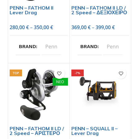
PENN – FATHOM II
PENN – FATHOM II LD /
Lever Drag
2 Speed – ΔΕΞΙΟΧΕΙΡΟ
280,00
€
–
350,00
€
369,00
€
–
399,00
€
Penn
Penn
BRAND
BRAND
TOP
-7%
ΝΕΟ
PENN – FATHOM II LD /
PENN – SQUALL II –
2 Speed – ΑΡΙΣΤΕΡΟ
Lever Drag