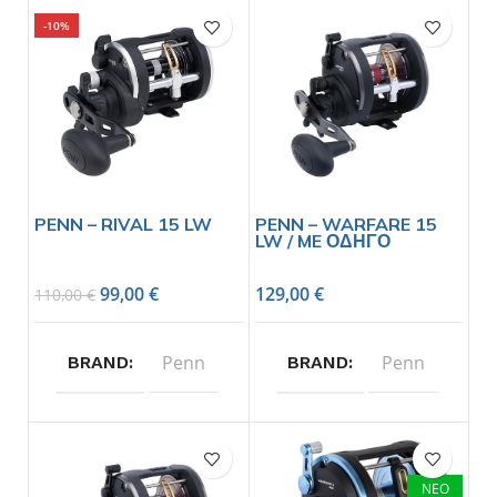
-10%
PENN – RIVAL 15 LW
PENN – WARFARE 15
LW / ME ΟΔΗΓΟ
99,00
€
129,00
€
110,00
€
Penn
Penn
BRAND
BRAND
ΝΕΟ