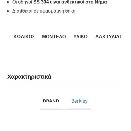
Οι οδηγοί
SS 304
είναι
ανθεκτικοί στο Νήμα
Διατίθεται σε υφασμάτινη θήκη.
ΚΩΔΙΚΟΣ
ΜΟΝΤΕΛΟ
ΥΛΙΚΟ
ΔΑΚΤΥΛΙΔΙΑ
SIGNA
H.M
1114838
Light
SS 304
Carbon
Χαρακτηριστικά
Spinning
Berkley
BRAND