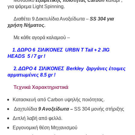
Μοναδικό
εξαιρετικής ποιότητας
Carbon
καλάμι ,
για ψάρεμα Light Spinning.
Διαθέτει 9 Δακτυλίδια Ανοξείδωτα –
SS 304 για
χρήση Νήματος.
Με κάθε αγορά καλαμιού –
1. ΔΩΡΟ 6 ΣΙΛΙΚΟΝΕΣ URBN T Tail + 2 JIG
HEADS 5 / 7 gr !
2
. ΔΩΡΟ 4 ΣΙΛΙΚΟΝΕΣ Βerkley ζαργάνες έτοιμες
αρματωμένες
8.5 gr !
Τεχνικά Χαρακτηριστικά
Kατασκευή από Carbon υψηλής ποιότητας.
Δαχτυλίδια
9 Ανοξείδωτα –
SS 304 μονής στήριξης
Διπλή λαβή από φελλό.
Εργονομική θέση Μηχανισμού