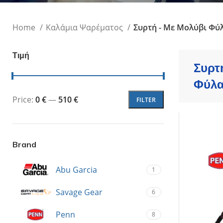
Τεχνητά Δολώμ
Ψαράκια Συρτής
Home
Καλάμια Ψαρέματος
Συρτή - Με Μολύβι Φύ
Ψαράκια Σιλικόν
Πλάνα - Slow Ji
Πλάνα Spin - Sho
Τιμή
Συρτ
Τεχνητά Tai Ru
Καλαμαριέρες
Φύλα
Price:
0 €
—
510 €
FILTER
Brand
Abu Garcia
1
Savage Gear
6
Penn
8