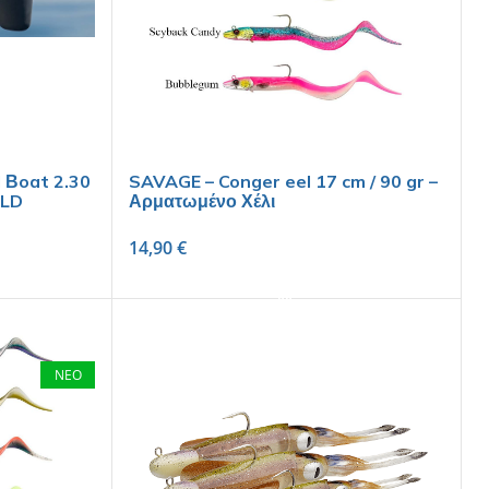
I Βoat 2.30
SAVAGE – Conger eel 17 cm / 90 gr –
 LD
Αρματωμένο Χέλι
14,90
€
SELECT OPTIONS
ΝΕΟ