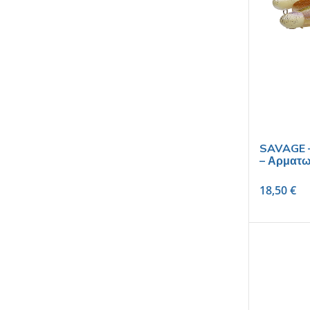
SAVAGE –
– Αρματ
18,50
€