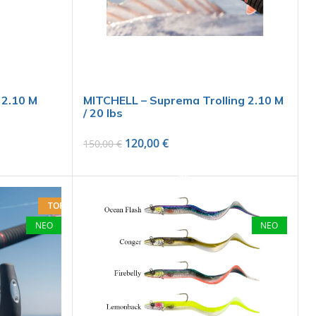
 2.10 M
MITCHELL – Suprema Trolling 2.10 M
/ 20 lbs
120,00
€
150,00
€
SELECT OPTIONS
TOP
ΝΕΟ
ΝΕΟ