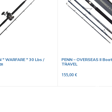
 " WARFARE " 30 Lbs /
PENN – OVERSEAS II Boat 
αι
TRAVEL
155,00
€
READ MORE
SELECT OPTIONS