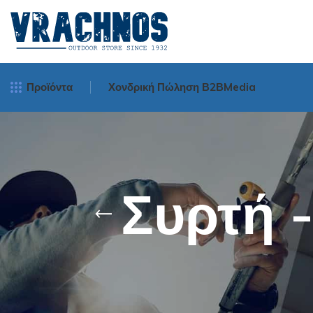
Προϊόντα
Χονδρική Πώληση Β2Β
Media
Μηχανισμοί Ψα
Spinning
Συρτή 
Surf Casting
Bait Cast - Ορι
Οριζοντίου Tυ
Νήματα Ψαρέμ
Πετονιές Ψαρέμ
Πετονιές
Πετονιές Αόρατε