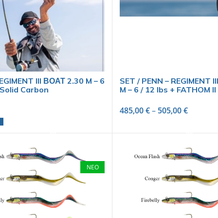
EGIMENT III ΒΟΑΤ 2.30 M – 6
SET / PENN – REGIMENT II
– Solid Carbon
M – 6 / 12 lbs + FATHOM II
485,00
€
–
505,00
€
ADD TO CART
SELECT OPTIONS
ΝΕΟ