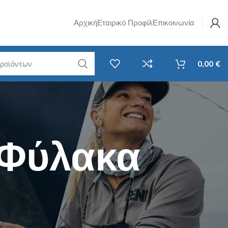
Αρχική
Εταιρικό Προφίλ
Επικοινωνία
0,00
€
w Jig
Σετ Καλάμι & Μηχανισμός
Ψαρέματος
i Rubber
Spinning
 Φύλακα
avy Casting
Καθετή
F
EGI - Για Καλαμάρια & Σουπιές
RF
Surf Casting
ί LRF
Συρτής
LRF
Αξεσουάρ Ψαρέματος
 Νήματα LRF
Στριφτάρια - Βαρίδια
 Ποτάμι
Τσάντες / Ψυγεία / Απόχες