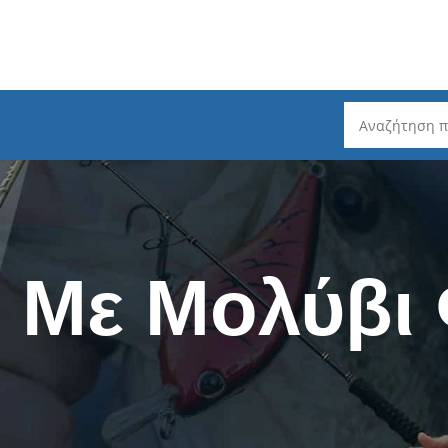
ρέματος
Καλάμια Ψαρέματος
Ψάρεμα Slo
Spinning - Τηλεσκοπικά
Ψάρεμα Ta
- Με Μολύβι
Spinning 2 τεμαχίων
Ψάρεμα He
ζόντιου Τυμπάνου
Spinning 3 / 4 / 5 τεμαχίων
Ψάρεμα LR
μπάνου
Spinning LRF
Καλάμια L
ατος
EGI - Για Καλαμάρια
Mηχανισμο
ατος
Καθετή & Καλαμάρια (από
Δολώματα 
Βάρκα)
Πετονιές -
Surf Casting - Τηλεσκοπικά
ς (Fluorocarbon)
Ψάρεμα σε
Surf Casting - 3 Tεμαχίων