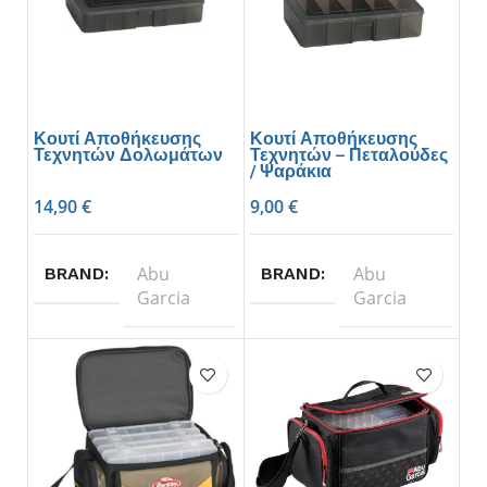
Κουτί Αποθήκευσης
Κουτί Αποθήκευσης
Τεχνητών Δολωμάτων
Τεχνητών – Πεταλούδες
/ Ψαράκια
14,90
€
9,00
€
Abu
Abu
BRAND
BRAND
Garcia
Garcia