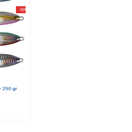
-50%
– 250 gr