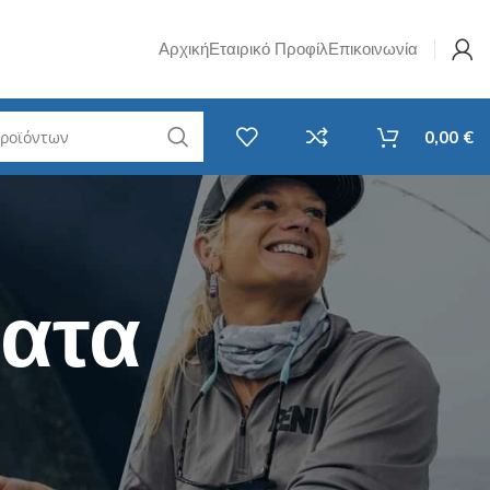
Αρχική
Εταιρικό Προφίλ
Επικοινωνία
0,00
€
w Jig
Σετ Καλάμι & Μηχανισμός
Ψαρέματος
i Rubber
Spinning
ατα
avy Casting
Καθετή
F
EGI - Για Καλαμάρια & Σουπιές
RF
Surf Casting
ί LRF
Συρτής
LRF
Αξεσουάρ Ψαρέματος
 Νήματα LRF
Στριφτάρια - Βαρίδια
 Ποτάμι
Τσάντες / Ψυγεία / Απόχες