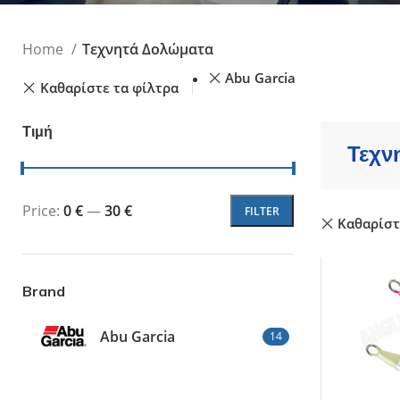
Τεχνητά Δολώμ
Ψαράκια Συρτής
Home
Τεχνητά Δολώματα
Ψαράκια Σιλικόν
Πλάνα - Slow Ji
Abu Garcia
Καθαρίστε τα φίλτρα
Πλάνα Spin - Sho
Τεχνητά Tai Ru
Τιμή
Καλαμαριέρες
Τεχν
Price:
0 €
—
30 €
FILTER
Καθαρίστ
Brand
Abu Garcia
14