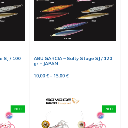
 SJ / 100
ABU GARCIA – Salty Stage SJ / 120
gr – JAPAN
10,00
€
–
15,00
€
SELECT OPTIONS
ΝΕΟ
ΝΕΟ