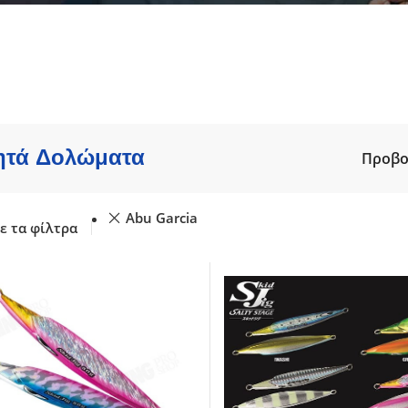
ατα
Καλάμια γ
Shore Jigging
 - Spinning
Μηχανισμ
Slow Jigging - Light Jigging
ης - Ζόγκες
Πεταλούδε
Jigging
gging
Πετονιές /
Tai Rubber
re - Jig
Ψάρεμα EG
Trolling - Συρτής
bber
Ψάρεμα SH
Συρτή - Με Μολύβι Φύλακα
Ψάρεμα Fly
ητά Δολώματα
Προβ
Ψάρεμα από σκάφος
Abu Garcia
ε τα φίλτρα