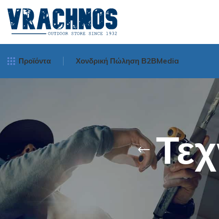
Προϊόντα
Χονδρική Πώληση Β2Β
Media
Μηχανισμοί Ψα
Spinning
Τε
Surf Casting
Bait Cast - Ορι
Οριζοντίου Tυ
Νήματα Ψαρέμ
Πετονιές Ψαρέμ
Πετονιές
Πετονιές Αόρατε