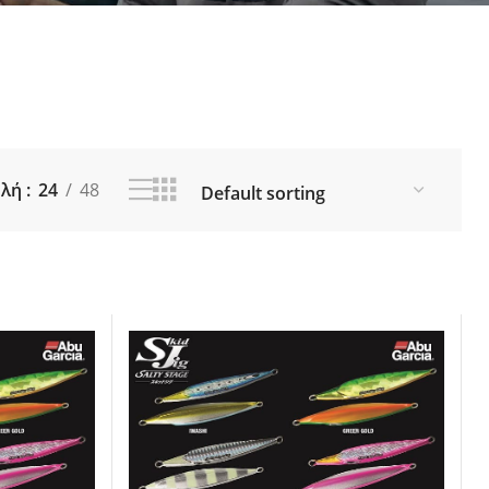
ια Ποτάμι
Θήκες για Καλάμια
οί
Εργαλεία - Zυγαριές Ψαρέματος
ς - Δολώματα
Λιπαντικά (Γράσο - Λάδι)
 Αξεσουάρ
Καπέλα - Προστατευτικά για
IING
μηχανισμούς - Αξεσουάρ
ORE JIGGING
 Fishing
ολή
24
48