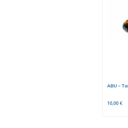
ABU – Ta
10,00
€