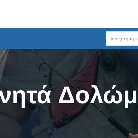
ρέματος
Καλάμια Ψαρέματος
Ψάρεμα Slo
Spinning - Τηλεσκοπικά
Ψάρεμα Ta
χνητά Δολώμ
Spinning 2 τεμαχίων
Ψάρεμα He
ζόντιου Τυμπάνου
Spinning 3 / 4 / 5 τεμαχίων
Ψάρεμα LR
μπάνου
Spinning LRF
Καλάμια L
ατος
EGI - Για Καλαμάρια
Mηχανισμο
ατος
Καθετή & Καλαμάρια (από
Δολώματα 
Βάρκα)
Πετονιές -
Surf Casting - Τηλεσκοπικά
ς (Fluorocarbon)
Ψάρεμα σε
Surf Casting - 3 Tεμαχίων