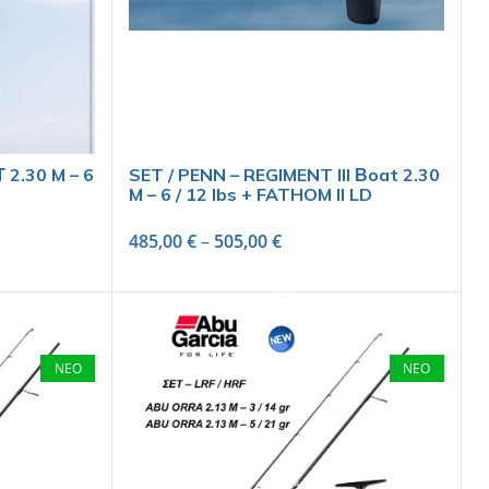
 2.30 M – 6
SET / PENN – REGIMENT III Βoat 2.30
M – 6 / 12 lbs + FATHOM II LD
485,00
€
–
505,00
€
SELECT OPTIONS
ΝΕΟ
ΝΕΟ