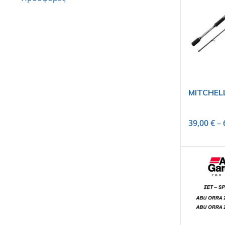
MITCHELL
39,00
€
–