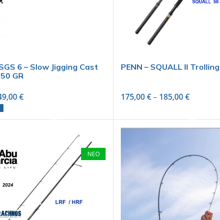
GS 6 – Slow Jigging Cast
PENN – SQUALL II Trolling
150 GR
49,00
€
175,00
€
–
185,00
€
ADD TO CART
SELECT OPTIONS
ΝΕΟ