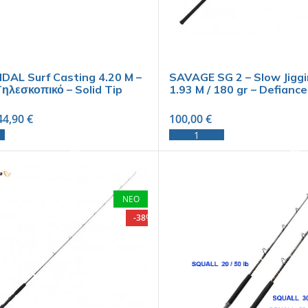
IDAL Surf Casting 4.20 M –
SAVAGE SG 2 – Slow Jigg
Tηλεσκοπικό – Solid Tip
1.93 M / 180 gr – Defiance
44,90
€
100,00
€
ADD TO CART
ADD TO CART
ΝΕΟ
-38%