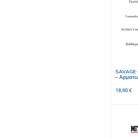
SAVAGE –
– Αρματω
18,90
€