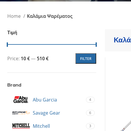
Τεχνητά Δολώμ
Ψαράκια Συρτής
Home
Καλάμια Ψαρέματος
Ψαράκια Σιλικόν
Πλάνα - Slow Ji
Πλάνα Spin - Sho
Τιμή
Καλά
Τεχνητά Tai Ru
Καλαμαριέρες
Price:
10 €
—
510 €
FILTER
Brand
Abu Garcia
4
Savage Gear
6
Mitchell
3