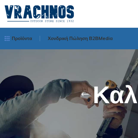
Προϊόντα
Χονδρική Πώληση Β2Β
Media
Μηχανισμοί Ψα
Spinning
Καλ
Surf Casting
Bait Cast - Ορι
Οριζοντίου Tυ
Νήματα Ψαρέμ
Πετονιές Ψαρέμ
Πετονιές
Πετονιές Αόρατε