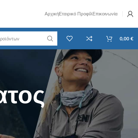
Αρχική
Εταιρικό Προφίλ
Επικοινωνία
0,00
€
w Jig
Σετ Καλάμι & Μηχανισμός
Ψαρέματος
i Rubber
Spinning
ατος
avy Casting
Καθετή
F
EGI - Για Καλαμάρια & Σουπιές
RF
Surf Casting
ί LRF
Συρτής
LRF
Αξεσουάρ Ψαρέματος
 Νήματα LRF
Στριφτάρια - Βαρίδια
 Ποτάμι
Τσάντες / Ψυγεία / Απόχες