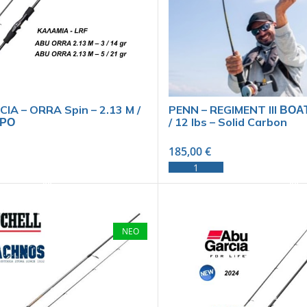
IA – ORRA Spin – 2.13 M /
PENN – REGIMENT III ΒΟΑΤ
ΩΡΟ
/ 12 lbs – Solid Carbon
185,00
€
SELECT OPTIONS
ADD TO CART
ΝΕΟ