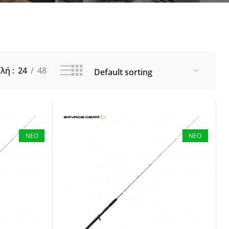
ια Ποτάμι
Θήκες για Καλάμια
οί
Εργαλεία - Zυγαριές Ψαρέματος
ς - Δολώματα
Λιπαντικά (Γράσο - Λάδι)
 Αξεσουάρ
Καπέλα - Προστατευτικά για
IING
μηχανισμούς - Αξεσουάρ
ORE JIGGING
ολή
24
48
 Fishing
ΝΕΟ
ΝΕΟ