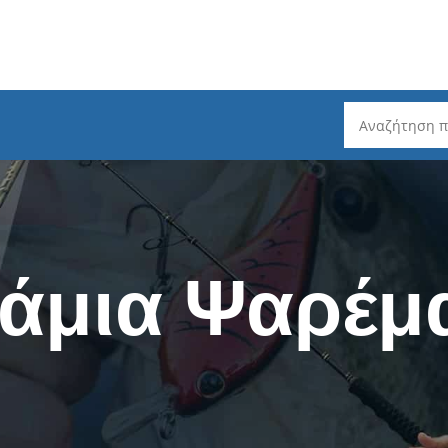
ρέματος
Καλάμια Ψαρέματος
Ψάρεμα Slo
Spinning - Τηλεσκοπικά
Ψάρεμα Ta
άμια Ψαρέμ
Spinning 2 τεμαχίων
Ψάρεμα He
ζόντιου Τυμπάνου
Spinning 3 / 4 / 5 τεμαχίων
Ψάρεμα LR
μπάνου
Spinning LRF
Καλάμια L
ατος
EGI - Για Καλαμάρια
Mηχανισμο
ατος
Καθετή & Καλαμάρια (από
Δολώματα 
Βάρκα)
Πετονιές -
Surf Casting - Τηλεσκοπικά
ς (Fluorocarbon)
Ψάρεμα σε
Surf Casting - 3 Tεμαχίων