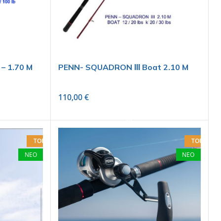
 – 1.70 M
PENN- SQUADRON ΙΙΙ Boat 2.10 M
110,00
€
SELECT OPTIONS
TOP
TOP
ΝΕΟ
ΝΕΟ