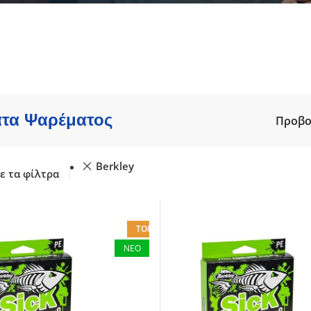
ατα
Καλάμια γ
Shore Jigging
 - Spinning
Μηχανισμ
Slow Jigging - Light Jigging
ης - Ζόγκες
Πεταλούδε
Jigging
gging
Πετονιές /
Tai Rubber
re - Jig
Ψάρεμα EG
Trolling - Συρτής
bber
Ψάρεμα SH
Συρτή - Με Μολύβι Φύλακα
Ψάρεμα Fly
τα Ψαρέματος
Προβ
Ψάρεμα από σκάφος
Berkley
ε τα φίλτρα
TOP
ΝΕΟ