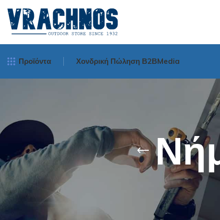
Προϊόντα
Χονδρική Πώληση Β2Β
Media
Μηχανισμοί Ψα
Spinning
Νή
Surf Casting
Bait Cast - Ορι
Οριζοντίου Tυ
Νήματα Ψαρέμ
Πετονιές Ψαρέμ
Πετονιές
Πετονιές Αόρατε