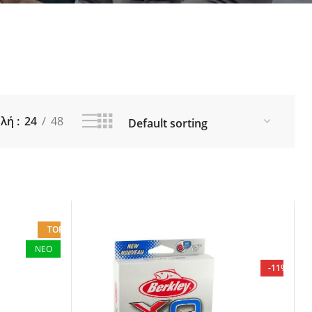
ια Ποτάμι
Θήκες για Καλάμια
οί
Εργαλεία - Zυγαριές Ψαρέματος
ς - Δολώματα
Λιπαντικά (Γράσο - Λάδι)
 Αξεσουάρ
Καπέλα - Προστατευτικά για
IING
μηχανισμούς - Αξεσουάρ
ORE JIGGING
 Fishing
ολή
24
48
TOP
ΝΕΟ
-11%