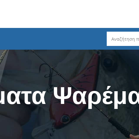
ρέματος
Καλάμια Ψαρέματος
Ψάρεμα Slo
Spinning - Τηλεσκοπικά
Ψάρεμα Ta
ματα Ψαρέμα
Spinning 2 τεμαχίων
Ψάρεμα He
ζόντιου Τυμπάνου
Spinning 3 / 4 / 5 τεμαχίων
Ψάρεμα LR
μπάνου
Spinning LRF
Καλάμια L
ατος
EGI - Για Καλαμάρια
Mηχανισμο
ατος
Καθετή & Καλαμάρια (από
Δολώματα 
Βάρκα)
Πετονιές -
Surf Casting - Τηλεσκοπικά
ς (Fluorocarbon)
Ψάρεμα σε
Surf Casting - 3 Tεμαχίων