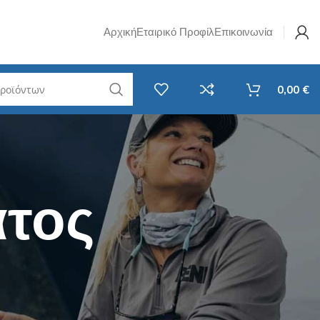
Αρχική
Εταιρικό Προφίλ
Επικοινωνία
0,00
€
w Jig
Σετ Καλάμι & Μηχανισμός
Ψαρέματος
i Rubber
Spinning
τος
avy Casting
Καθετή
F
EGI - Για Καλαμάρια & Σουπιές
RF
Surf Casting
ί LRF
Συρτής
LRF
Αξεσουάρ Ψαρέματος
 Νήματα LRF
Στριφτάρια - Βαρίδια
 Ποτάμι
Τσάντες / Ψυγεία / Απόχες