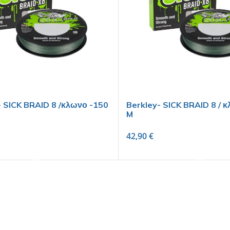
 SICK BRAID 8 /κλωνο -150
Berkley- SICK BRAID 8 / 
M
42,90
€
SELECT OPTIONS
SELECT OPTIONS