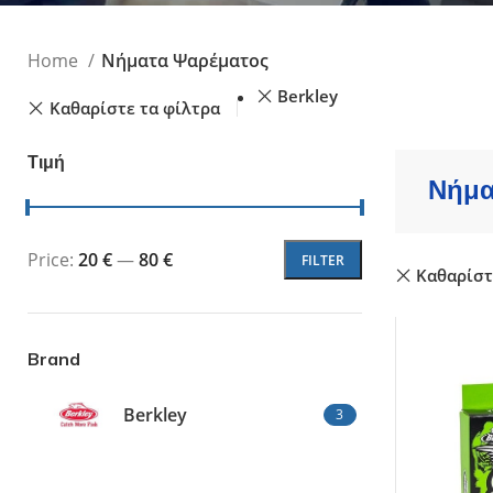
Τεχνητά Δολώμ
Ψαράκια Συρτής
Home
Νήματα Ψαρέματος
Ψαράκια Σιλικόν
Πλάνα - Slow Ji
Berkley
Καθαρίστε τα φίλτρα
Πλάνα Spin - Sho
Τεχνητά Tai Ru
Τιμή
Καλαμαριέρες
Νήμα
Price:
20 €
—
80 €
FILTER
Καθαρίστ
Brand
Berkley
3