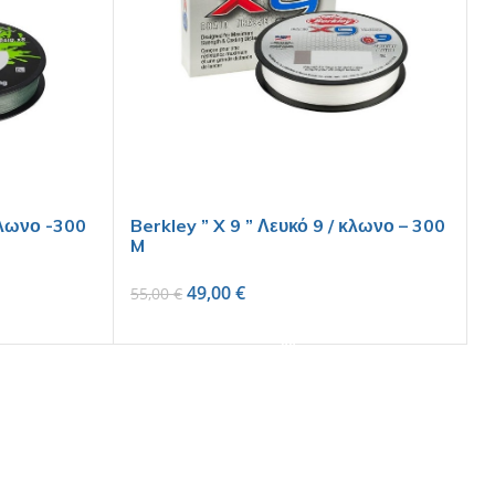
κλωνο -300
Berkley ” X 9 ” Λευκό 9 / κλωνο – 300
M
49,00
€
55,00
€
SELECT OPTIONS