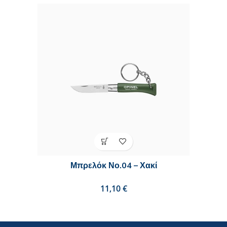
Μπρελόκ Νο.04 – Χακί
€