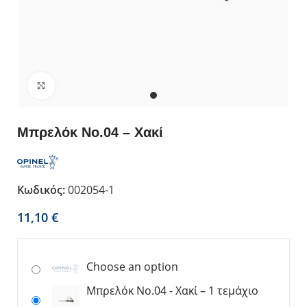
Κλικ για μεγέθυνση
Μπρελόκ Νο.04 – Χακί
Κωδικός:
002054-1
€
Choose an option
Μπρελόκ Νο.04 - Χακί – 1 τεμάχιο