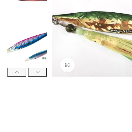
Τεχνητά Δολώμ
Ψαράκια Συρτής
Ψαράκια Σιλικόν
Πλάνα - Slow Ji
Πλάνα Spin - Sho
Τεχνητά Tai Ru
Καλαμαριέρες
Click to enlarge