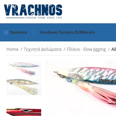
Προϊόντα
Χονδρική Πώληση Β2Β
Media
Home
Τεχνητά Δολώματα
Πλάνα - Slow Jigging
AB
Μηχανισμοί Ψα
Spinning
Surf Casting
Bait Cast - Ορι
Οριζοντίου Tυ
Νήματα Ψαρέμ
Πετονιές Ψαρέμ
Πετονιές
Πετονιές Αόρατε