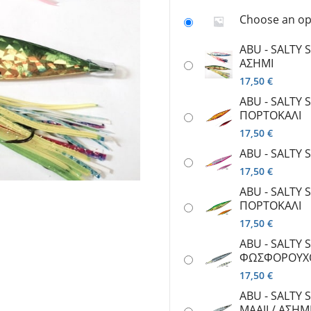
ατα
Καλάμια γ
Shore Jigging
Choose an op
 - Spinning
Μηχανισμ
Slow Jigging - Light Jigging
ης - Ζόγκες
Πεταλούδε
ABU - SALTY S
Jigging
gging
Πετονιές /
ΑΣΗΜΙ
Tai Rubber
re - Jig
Ψάρεμα EG
17,50
€
Trolling - Συρτής
bber
Ψάρεμα SH
ABU - SALTY S
Συρτή - Με Μολύβι Φύλακα
Ψάρεμα Fly
ΠΟΡΤΟΚΑΛΙ
Ψάρεμα από σκάφος
17,50
€
ABU - SALTY S
17,50
€
ABU - SALTY S
ΠΟΡΤΟΚΑΛΙ
17,50
€
ABU - SALTY S
ΦΩΣΦΟΡΟΥΧ
17,50
€
ABU - SALTY S
MAAJI / ΑΣΗΜ