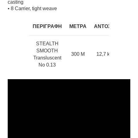
casting
• 8 Carrier, tight weave
ΠΕΡΙΓΡΑΦΗ
ΜΕΤΡΑ
ΑΝΤΟΧΗ
STEALTH
SMOOTH
300 M
12,7 kg
Transluscent
No 0.13
STEALTH
SMOOTH
300 M
16,5 kg
Transluscent
No 0.15
STEALTH
SMOOTH
300 M
18,0 kg
Transluscent