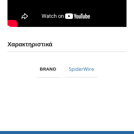
No 0.19
STEALTH
SMOOTH
300 M
23,6 kg
Transluscent
No 0.23
Χαρακτηριστικά
STEALTH
SMOOTH
300 M
26,5 kg
SpiderWire
BRAND
Transluscent
No 0.29
STEALTH
SMOOTH
300 M
38,1 kg
Transluscent
No 0.33