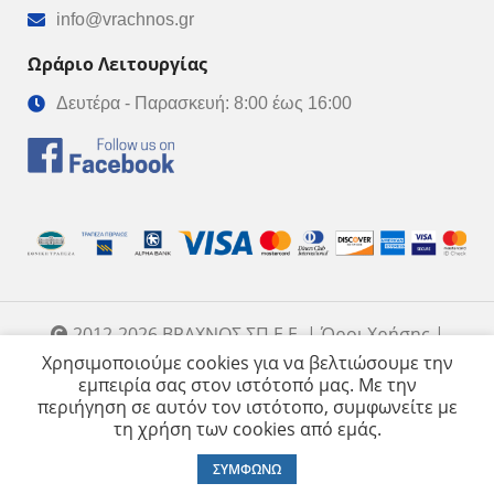
info@vrachnos.gr
Ωράριο Λειτουργίας
Δευτέρα - Παρασκευή: 8:00 έως 16:00
2012-2026 ΒΡΑΧΝΟΣ ΣΠ Ε.Ε. | Όροι Χρήσης |
Created by Wisebit
Χρησιμοποιούμε cookies για να βελτιώσουμε την
εμπειρία σας στον ιστότοπό μας. Με την
περιήγηση σε αυτόν τον ιστότοπο, συμφωνείτε με
τη χρήση των cookies από εμάς.
MITCHELL
330,00
€
ΕΠΙΛΕΞΤΕ
MEDITERRANEE –
0
295,00
€
ΣΥΜΦΩΝΩ
Surfcasting 4.25 M