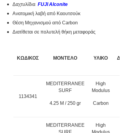
Δαχτυλίδια
FUJI Alconite
Ανατομική λαβή από Καουτσούκ
Θέση Mηχανισμού από Carbon
Διατίθεται σε πολυτελή θήκη μεταφοράς
ΚΩΔΙΚΟΣ
ΜΟΝΤΕΛΟ
ΥΛΙΚΟ
ΔΑΚΤΥ
MEDITERRANEE
High
FU
SURF
Modulus
1134341
Alco
4.25 M / 250 gr
Carbon
MEDITERRANEE
High
FU
SURF
Modulus