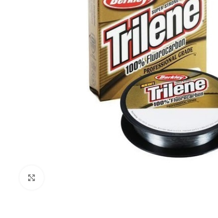
Τεχνητά Δολώμ
Ψαράκια Συρτής
Ψαράκια Σιλικόν
Πλάνα - Slow Ji
Πλάνα Spin - Sho
Τεχνητά Tai Ru
Καλαμαριέρες
Click to enlarge