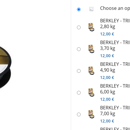
ατα
Καλάμια γ
Shore Jigging
Choose an op
 - Spinning
Μηχανισμ
Slow Jigging - Light Jigging
ης - Ζόγκες
Πεταλούδε
BERKLEY - TRI
Jigging
gging
Πετονιές /
2,80 kg
Tai Rubber
re - Jig
Ψάρεμα EG
12,00
€
Trolling - Συρτής
bber
Ψάρεμα SH
BERKLEY - TRI
Συρτή - Με Μολύβι Φύλακα
Ψάρεμα Fly
3,70 kg
Ψάρεμα από σκάφος
12,00
€
BERKLEY - TRI
4,90 kg
12,00
€
BERKLEY - TRI
6,00 kg
12,00
€
BERKLEY - TRI
7,00 kg
12,00
€
BERKLEY - TRI