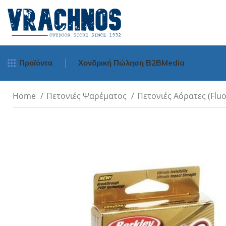
Προϊόντα
Χονδρική Πώληση Β2Β
Media
Home
Πετονιές Ψαρέματος
Πετονιές Αόρατες (Flu
Μηχανισμοί Ψα
Spinning
Surf Casting
Bait Cast - Ορι
Οριζοντίου Tυ
Νήματα Ψαρέμ
Πετονιές Ψαρέμ
Πετονιές
Πετονιές Αόρατε