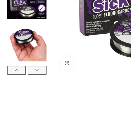
Τεχνητά Δολώμ
Ψαράκια Συρτής
Ψαράκια Σιλικόν
Πλάνα - Slow Ji
Πλάνα Spin - Sho
Τεχνητά Tai Ru
Καλαμαριέρες
Click to enlarge