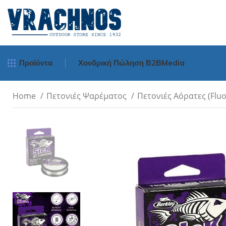
Προϊόντα
Χονδρική Πώληση Β2Β
Media
Home
Πετονιές Ψαρέματος
Πετονιές Αόρατες (Flu
Μηχανισμοί Ψα
Spinning
Surf Casting
Bait Cast - Ορι
Οριζοντίου Tυ
Νήματα Ψαρέμ
Πετονιές Ψαρέμ
Πετονιές
Πετονιές Αόρατε