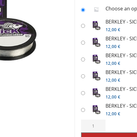
ατα
Καλάμια γ
Shore Jigging
Choose an op
 - Spinning
Μηχανισμ
Slow Jigging - Light Jigging
ης - Ζόγκες
Πεταλούδε
BERKLEY - SIC
Jigging
gging
Πετονιές /
12,00
€
Tai Rubber
re - Jig
Ψάρεμα EG
BERKLEY - SIC
Trolling - Συρτής
bber
Ψάρεμα SH
12,00
€
Συρτή - Με Μολύβι Φύλακα
Ψάρεμα Fly
Ψάρεμα από σκάφος
BERKLEY - SIC
12,00
€
BERKLEY - SIC
12,00
€
BERKLEY - SIC
12,00
€
BERKLEY - SIC
12,00
€