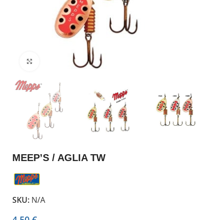
Click to enlarge
MEEP’S / AGLIA TW
SKU:
N/A
4,50
€