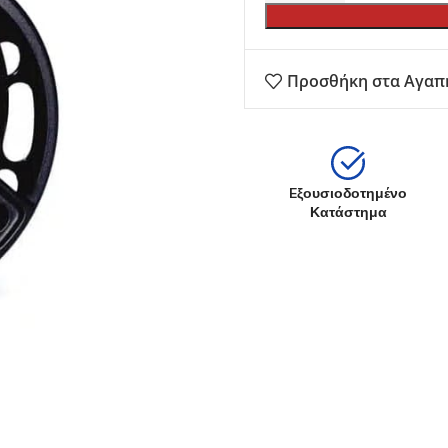
ατα
Καλάμια γ
Shore Jigging
 - Spinning
Μηχανισμ
Slow Jigging - Light Jigging
ης - Ζόγκες
Πεταλούδε
Jigging
Προσθήκη στα Αγαπ
gging
Πετονιές /
Tai Rubber
re - Jig
Ψάρεμα EG
Trolling - Συρτής
bber
Ψάρεμα SH
Συρτή - Με Μολύβι Φύλακα
Ψάρεμα Fly
Ψάρεμα από σκάφος
Eξουσιοδοτημένο
Κατάστημα