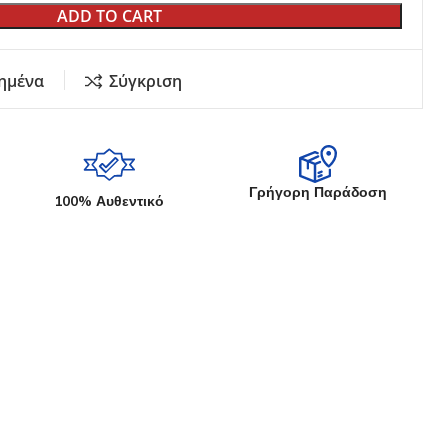
ια Ποτάμι
ADD TO CART
Θήκες για Καλάμια
οί
Εργαλεία - Zυγαριές Ψαρέματος
ς - Δολώματα
Λιπαντικά (Γράσο - Λάδι)
ημένα
Σύγκριση
 Αξεσουάρ
Καπέλα - Προστατευτικά για
IING
μηχανισμούς - Αξεσουάρ
ORE JIGGING
 Fishing
Γρήγορη Παράδοση
100% Αυθεντικό