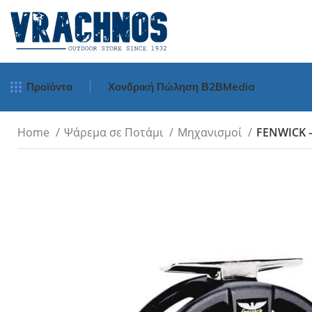
Προϊόντα
Χονδρική Πώληση Β2Β
Media
Home
Ψάρεμα σε Ποτάμι
Μηχανισμοί
FENWICK – 
Μηχανισμοί Ψα
Spinning
Surf Casting
Bait Cast - Ορι
Οριζοντίου Tυ
Νήματα Ψαρέμ
Πετονιές Ψαρέμ
Πετονιές
Πετονιές Αόρατε