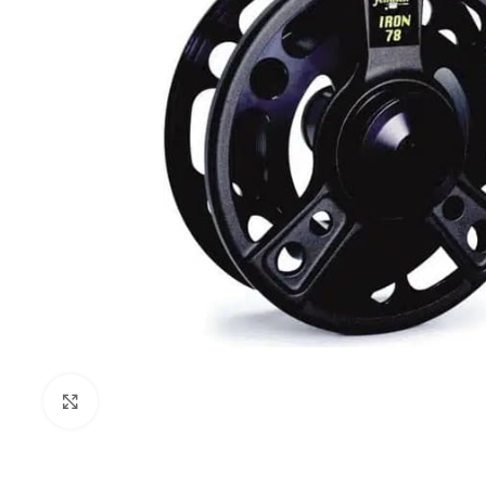
Τεχνητά Δολώμ
Ψαράκια Συρτής
Ψαράκια Σιλικόν
Πλάνα - Slow Ji
Πλάνα Spin - Sho
Τεχνητά Tai Ru
Καλαμαριέρες
Click to enlarge