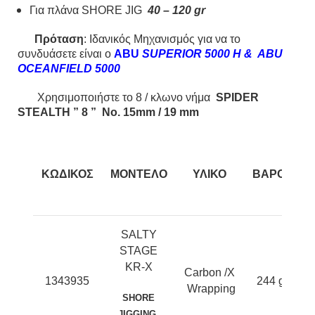
Για πλάνα SHORE JIG
40 – 120 gr
Πρόταση
: Iδανικός Μηχανισμός για να το
συνδυάσετε είναι ο
ABU
SUPERIOR 5000 H & ABU
OCEANFIELD 5000
Χρησιμοποιήστε το 8 / κλωνο νήμα
SPIDER
STEALTH ” 8 ” No. 15mm / 19 mm
ΚΩΔΙΚΟΣ
ΜΟΝΤΕΛΟ
ΥΛΙΚΟ
ΒΑΡΟΣ
SALTY
STAGE
KR-X
Carbon /X
1343935
244 gr
Wrapping
SHORE
JIGGING