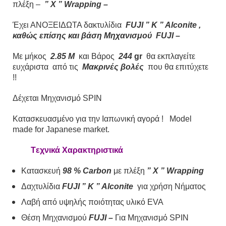
πλέξη –
” X ” Wrapping –
Έχει ΑΝΟΞΕΙΔΩΤΑ δακτυλίδια
FUJI ” K ” Alconite ,
καθώς επίσης και βάση Μηχανισμού FUJΙ –
Με μήκος
2.85 Μ
και Βάρος
244
gr
θα εκπλαγείτε
ευχάριστα από τις
Μακρινές βολές
που θα επιτύχετε
!!
Δέχεται Μηχανισμό SPIN
Κατασκευασμένο για την Ιαπωνική αγορά !
Model
made for Japanese market.
Tεχνικά Χαρακτηριστικά
Κατασκευή
98 % Carbon
με πλέξη
” X ” Wrapping
Δαχτυλίδια
FUJI ” K ” Alconite
για χρήση Νήματος
Λαβή από υψηλής ποιότητας υλικό EVA
Θέση Μηχανισμού
FUJΙ –
Για Mηχανισμό SPIN