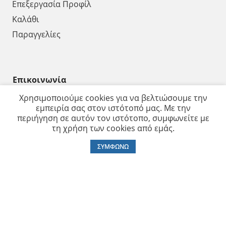
Επεξεργασία Προφίλ
Καλάθι
Παραγγελίες
Επικοινωνία
Χρησιμοποιούμε cookies για να βελτιώσουμε την
ΑΡΙΣΤΕΙΔΟΥ 35, ΠΕΙΡΑΙΑΣ 18531
εμπειρία σας στον ιστότοπό μας. Με την
210 4176488
περιήγηση σε αυτόν τον ιστότοπο, συμφωνείτε με
τη χρήση των cookies από εμάς.
210 4129486
0
ΣΥΜΦΩΝΩ
210 4170068
info@vrachnos.gr
Ωράριο Λειτουργίας
Δευτέρα - Παρασκευή: 8:00 έως 16:00