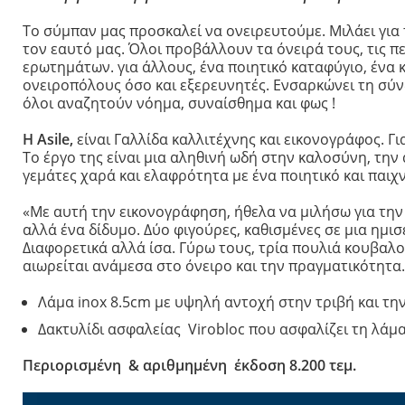
Opinel για Παιδ
Το σύμπαν μας προσκαλεί να ονειρευτούμε. Μιλάει για 
Le Petit Gourme
τον εαυτό μας. Όλοι προβάλλουν τα όνειρά τους, τις π
ερωτημάτων. για άλλους, ένα ποιητικό καταφύγιο, ένα 
My First Opinel
ονειροπόλους όσο και εξερευνητές. Ενσαρκώνει τη σύ
Ο μικρός Chef
όλοι αναζητούν νόημα, συναίσθημα και φως !
No 7 Outdoor Ju
Η Asile,
είναι Γαλλίδα καλλιτέχνης και εικονογράφος.
Γι
Το έργο της είναι μια αληθινή ωδή στην καλοσύνη, την 
γεμάτες χαρά και ελαφρότητα με ένα ποιητικό και παιχ
«Με αυτή την εικονογράφηση, ήθελα να μιλήσω για την 
αλλά ένα δίδυμο. Δύο φιγούρες, καθισμένες σε μια ημι
Διαφορετικά αλλά ίσα. Γύρω τους, τρία πουλιά κουβαλο
αιωρείται ανάμεσα στο όνειρο και την πραγματικότητα.
Λάμα inox 8.5cm με
υψηλή αντοχή στην τριβή και τη
Δακτυλίδι ασφαλείας Virobloc που ασφαλίζει τη λάμα
Περιορισμένη & αριθμημένη έκδοση 8.200 τεμ.
Πρόγραμμα