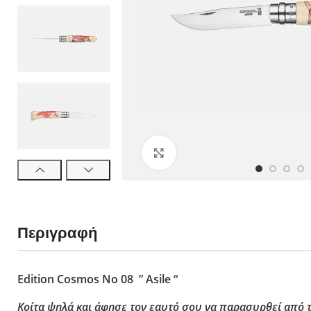
néo6 Ελιά
néo6 Black Oak
néo6 Έβενος
Πολλαπλών χρή
Νο 08 Horizon 
No 09 Océan - 
néo7 Alpine - 
Κλικ για μεγέθυνση
Νο 07 Outdoor J
No 09 Do It Your
Νο 12 Explore 
Slim Line
Περιγραφή
Ξύλο Οξιάς
Ξύλο Padouk
Edition Cosmos No 08 ” Asile “
Ξύλο Ελιάς
Πολυτελή Ξύλα
Κοίτα ψηλά και άφησε τον εαυτό σου να παρασυρθεί από τ