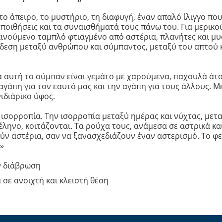
ιά
το άπειρο, το μυστήριο, τη διαφυγή, έναν απαλό ίλιγγο π
t
εποιθήσεις και τα συναισθήματά τους πάνω του. Για μερικ
κινούμενο ταμπλό φτιαγμένο από αστέρια, πλανήτες και μυ
νδεση μεταξύ ανθρώπου και σύμπαντος, μεταξύ του απτού 
nior
α αυτή το σύμπαν είναι γεμάτο με χαρούμενα, παχουλά άτο
αγάπη για τον εαυτό μας και την αγάπη για τους άλλους. Μέ
νιδιάρικο ύφος.
ισορροπία. Την ισορροπία μεταξύ ημέρας και νύχτας, μετα
σέληνο, κοιτάζονται. Τα ρούχα τους, ανάμεσα σε αστρικά κ
ύν αστέρια, σαν να ξανασχεδιάζουν έναν αστερισμό. Το φε
»
ν διάβρωση
 σε ανοιχτή και κλειστή θέση