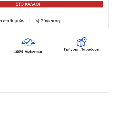
ΣΤΟ ΚΑΛΑΘΙ
Εκθετήρια Καταστημάτων
Κήπου
Σουγιάδων
Γυριστή Λάμα
α επιθυμιών
Σύγκριση
Μαχαιριών Κουζίνας
Στάντ
αδέματος
ία
Γρήγορη Παράδοση
100% Αυθεντικό