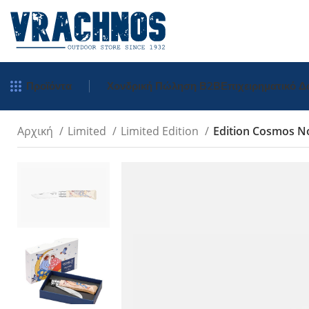
Προϊόντα
Χονδρική Πώληση Β2Β
Επιχειρηματικό 
Αρχική
Limited
Limited Edition
Edition Cosmos No
Tradition
Inox
Carbon
Inox Χρωματιστ
Μπρελόκ
Inox Σκαλιστά
Πολύτιμα Ξύλα
Néo Opiflex
néo6 Καρυδιά