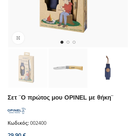
Κλικ για μεγέθυνση
Σετ ¨Ο πρώτος μου OPINEL με θήκη¨
Κωδικός:
002400
€