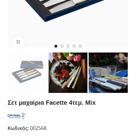
Κλικ για μεγέθυνση
Σετ μαχαίρια Facette 4τεμ. Mix
Κωδικός:
002568