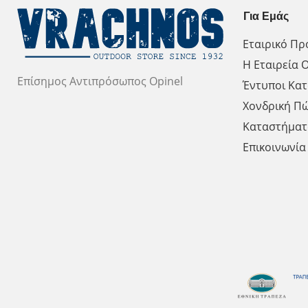
Για Εμάς
Εταιρικό Πρ
Η Εταιρεία O
Επίσημος Αντιπρόσωπος Opinel
Έντυποι Κατ
Χονδρική Π
Καταστήματ
Επικοινωνία