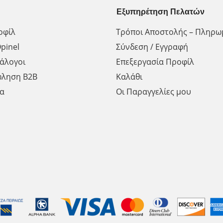
Εξυπηρέτηση Πελατών
οφίλ
Τρόποι Αποστολής – Πληρω
pinel
Σύνδεση / Εγγραφή
άλογοι
Επεξεργασία Προφίλ
ώληση Β2Β
Καλάθι
α
Οι Παραγγελίες μου