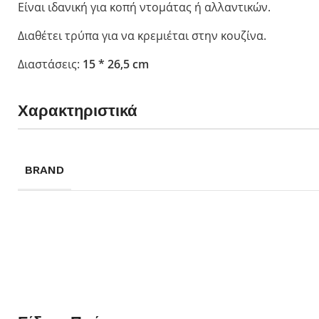
Είναι ιδανική για κοπή ντομάτας ή αλλαντικών.
Opinel για Παιδ
Διαθέτει τρύπα για να κρεμιέται στην κουζίνα.
Le Petit Gourme
My First Opinel
Διαστάσεις:
15 * 26,5 cm
Ο μικρός Chef
No 7 Outdoor Ju
Χαρακτηριστικά
BRAND