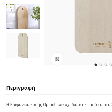
néo6 Ελιά
néo6 Black Oak
néo6 Έβενος
Πολλαπλών χρή
Νο 08 Horizon 
No 09 Océan - 
néo7 Alpine - 
Νο 07 Outdoor J
Κλικ για μεγέθυνση
No 09 Do It Your
Νο 12 Explore 
Slim Line
Περιγραφή
Ξύλο Οξιάς
Ξύλο Padouk
Ξύλο Ελιάς
Η Επιφάνεια κοπής Opinel που σχεδιάστηκε από το στού
Πολυτελή Ξύλα