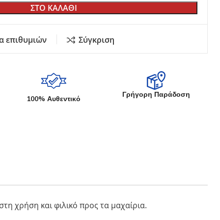
ΣΤΟ ΚΑΛΑΘΙ
Εκθετήρια Καταστημάτων
Κήπου
Σουγιάδων
Γυριστή Λάμα
α επιθυμιών
Σύγκριση
Μαχαιριών Κουζίνας
Στάντ
αδέματος
ία
Γρήγορη Παράδοση
100% Αυθεντικό
στη χρήση και φιλικό προς τα μαχαίρια.