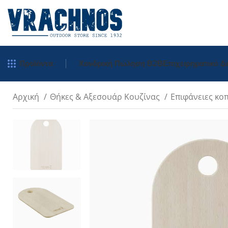
Προϊόντα
Χονδρική Πώληση Β2Β
Επιχειρηματικό 
Αρχική
Θήκες & Αξεσουάρ Κουζίνας
Επιφάνειες κο
Tradition
Inox
Carbon
Inox Χρωματιστ
Μπρελόκ
Inox Σκαλιστά
Πολύτιμα Ξύλα
Néo Opiflex
néo6 Καρυδιά