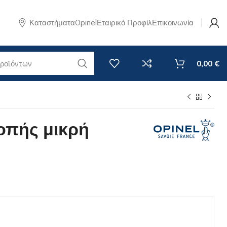
Καταστήματα
Opinel
Εταιρικό Προφίλ
Επικοινωνία
0,00
€
Θήκες & Αξεσουάρ Κουζίνας
Θήκες Σουγιάδων
οπής μικρή
Θήκες μαχαιριών κουζίνας
ρουνα Perpétue
Εργαλεία ακονίσματος
t No 125 - New
Επιφάνειες κοπής
t+
Βάσεις μαχαιριών κουζίνας
t Pro
Ποδιές & Πετσέτες
Ξύλα
Limited
ό
Limited Edition