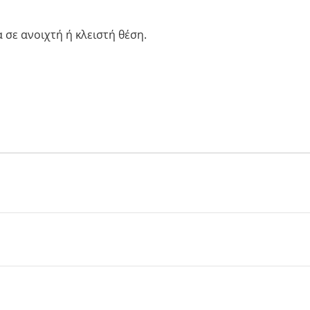
ιά
 σε ανοιχτή ή κλειστή θέση.
t
nior