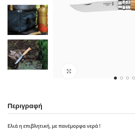
néo6 Ελιά
néo6 Black Oak
néo6 Έβενος
Πολλαπλών χρή
Νο 08 Horizon 
No 09 Océan - 
néo7 Alpine - 
Νο 07 Outdoor J
Κλικ για μεγέθυνση
No 09 Do It Your
Νο 12 Explore 
Slim Line
Περιγραφή
Ξύλο Οξιάς
Ξύλο Padouk
Ξύλο Ελιάς
Ελιά η επιβλητική, με πανέμορφα νερά !
Πολυτελή Ξύλα