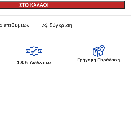
ΣΤΟ ΚΑΛΑΘΙ
Εκθετήρια Καταστημάτων
Κήπου
Σουγιάδων
Γυριστή Λάμα
α επιθυμιών
Σύγκριση
Μαχαιριών Κουζίνας
Στάντ
αδέματος
ία
Γρήγορη Παράδοση
100% Αυθεντικό