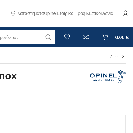
Καταστήματα
Opinel
Εταιρικό Προφίλ
Επικοινωνία
0,00
€
Θήκες & Αξεσουάρ Κουζίνας
Θήκες Σουγιάδων
Inox
Θήκες μαχαιριών κουζίνας
ρουνα Perpétue
Εργαλεία ακονίσματος
t No 125 - New
Επιφάνειες κοπής
t+
Βάσεις μαχαιριών κουζίνας
t Pro
Ποδιές & Πετσέτες
Ξύλα
Limited
ό
Limited Edition