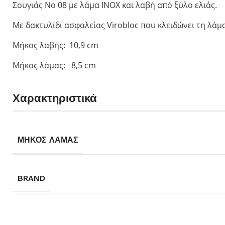
Σουγιάς No 08 με λάμα ΙΝΟΧ και λαβή από ξύλο ελιάς.
Opinel για Παιδ
Με δακτυλίδι ασφαλείας Virobloc που κλειδώνει τη λάμα
Le Petit Gourme
My First Opinel
Μήκος λαβής: 10,9 cm
Ο μικρός Chef
Μήκος λάμας: 8,5 cm
No 7 Outdoor Ju
Χαρακτηριστικά
ΜΗΚΟΣ ΛΑΜΑΣ
BRAND