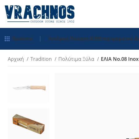
Προϊόντα
Χονδρική Πώληση Β2Β
Επιχειρηματικό 
Αρχική
Tradition
Πολύτιμα Ξύλα
ΕΛΙΑ Νo.08 Inox
Tradition
Inox
Carbon
Inox Χρωματιστ
Μπρελόκ
Inox Σκαλιστά
Πολύτιμα Ξύλα
Néo Opiflex
néo6 Καρυδιά