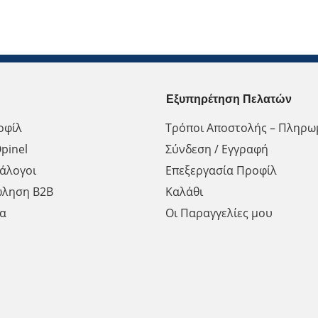
Εξυπηρέτηση Πελατών
οφίλ
Τρόποι Αποστολής – Πληρω
pinel
Σύνδεση / Εγγραφή
άλογοι
Επεξεργασία Προφίλ
ώληση Β2Β
Καλάθι
α
Οι Παραγγελίες μου