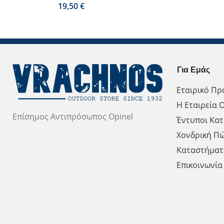
€
Για Εμάς
Εταιρικό Πρ
Η Εταιρεία O
Επίσημος Αντιπρόσωπος Opinel
Έντυποι Κατ
Χονδρική Π
Καταστήματ
Επικοινωνία