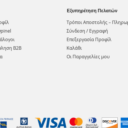
Εξυπηρέτηση Πελατών
οφίλ
Τρόποι Αποστολής – Πληρω
pinel
Σύνδεση / Εγγραφή
άλογοι
Επεξεργασία Προφίλ
ώληση Β2Β
Καλάθι
α
Οι Παραγγελίες μου