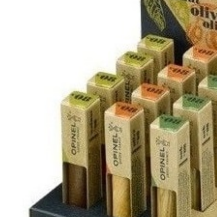
néo6 Ελιά
néo6 Black Oak
néo6 Έβενος
Πολλαπλών χρή
Νο 08 Horizon 
No 09 Océan - 
néo7 Alpine - 
Νο 07 Outdoor J
No 09 Do It Your
Νο 12 Explore 
Slim Line
Ξύλο Οξιάς
Ξύλο Padouk
Ξύλο Ελιάς
Πολυτελή Ξύλα