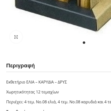
Opinel για Παιδ
Le Petit Gourme
My First Opinel
Ο μικρός Chef
No 7 Outdoor Ju
Κλικ για μεγέθυνση
Περιγραφή
Εκθετήριο ΕΛΙΑ – ΚΑΡΥΔΙΑ – ΔΡΥΣ
Χωρητικότητας 12 τεμαχίων
Περιέχει: 4 τεμ. No.08 ελιά, 4 τεμ. No.08 καρυδιά και 4 