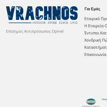
Για Εμάς
Εταιρικό Πρ
Η Εταιρεία O
Επίσημος Αντιπρόσωπος Opinel
Έντυποι Κατ
Χονδρική Π
Καταστήματ
Επικοινωνία