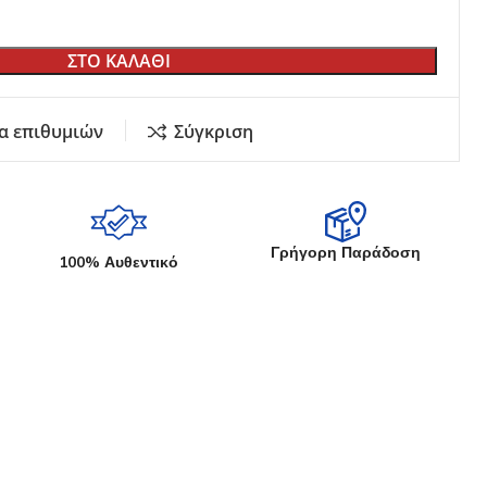
Εκθετήρια Καταστημάτων
Κήπου
ΣΤΟ ΚΑΛΑΘΙ
Σουγιάδων
Γυριστή Λάμα
Μαχαιριών Κουζίνας
α επιθυμιών
Σύγκριση
Στάντ
αδέματος
ία
Γρήγορη Παράδοση
100% Αυθεντικό