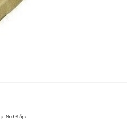
ιά
t
nior
τεμ. No.08 δρυ