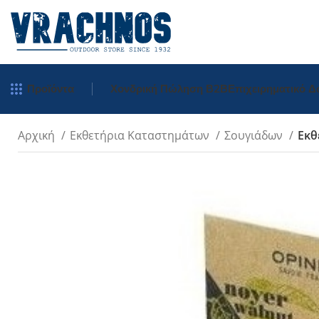
Προϊόντα
Χονδρική Πώληση Β2Β
Επιχειρηματικό 
Αρχική
Εκθετήρια Καταστημάτων
Σουγιάδων
Εκθ
Tradition
Inox
Carbon
Inox Χρωματιστ
Μπρελόκ
Inox Σκαλιστά
Πολύτιμα Ξύλα
Néo Opiflex
néo6 Καρυδιά